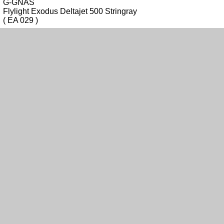
G-GNAS
Flylight Exodus Deltajet 500 Stringray
( EA 029 )