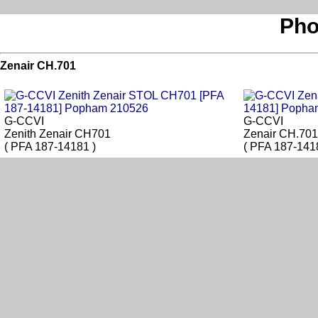
Pho
Zenair CH.701
G-CCVI
G-CCVI
Zenith Zenair CH701
Zenair CH.701
( PFA 187-14181 )
( PFA 187-141