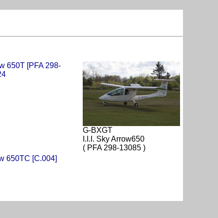
G-BXGT
I.I.I. Sky Arrow650
( PFA 298-13085 )