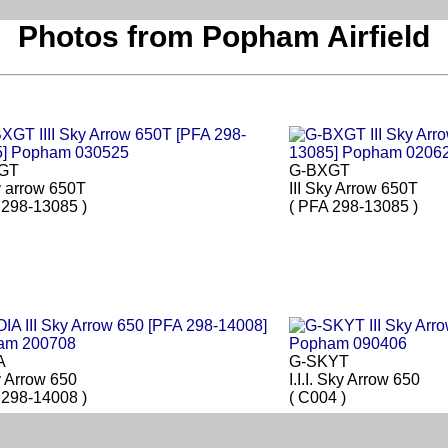
Photos from Popham Airfield
GT
G-BXGT
ky arrow 650T
III Sky Arrow 650T
 298-13085 )
( PFA 298-13085 )
A
G-SKYT
y Arrow 650
I.I.I. Sky Arrow 650
 298-14008 )
( C004 )