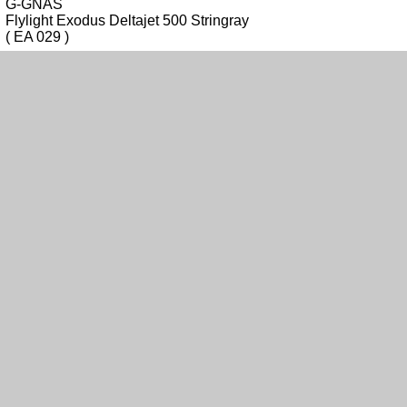
G-GNAS
Flylight Exodus Deltajet 500 Stringray
( EA 029 )