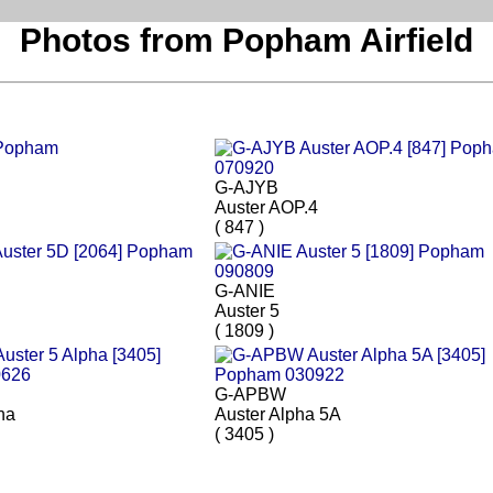
Photos from Popham Airfield
G-AJYB
Auster AOP.4
( 847 )
G-ANIE
Auster 5
( 1809 )
G-APBW
ha
Auster Alpha 5A
( 3405 )