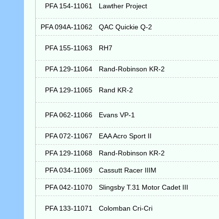
PFA 154-11061
Lawther Project
PFA 094A-11062
QAC Quickie Q-2
PFA 155-11063
RH7
PFA 129-11064
Rand-Robinson KR-2
PFA 129-11065
Rand KR-2
PFA 062-11066
Evans VP-1
PFA 072-11067
EAA Acro Sport II
PFA 129-11068
Rand-Robinson KR-2
PFA 034-11069
Cassutt Racer IIIM
PFA 042-11070
Slingsby T.31 Motor Cadet III
PFA 133-11071
Colomban Cri-Cri