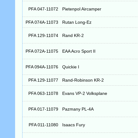
PFA 047-11072
Pietenpol Aircamper
PFA 074A-11073
Rutan Long-Ez
PFA 129-11074
Rand KR-2
PFA 072A-11075
EAA Acro Sport II
PFA 094A-11076
Quickie I
PFA 129-11077
Rand-Robinson KR-2
PFA 063-11078
Evans VP-2 Volksplane
PFA 017-11079
Pazmany PL-4A
PFA 011-11080
Isaacs Fury