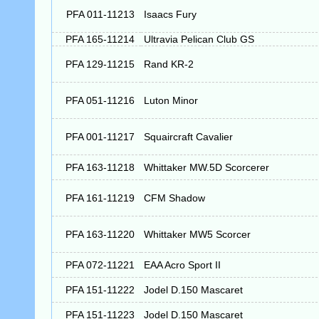
PFA 011-11213
Isaacs Fury
PFA 165-11214
Ultravia Pelican Club GS
PFA 129-11215
Rand KR-2
PFA 051-11216
Luton Minor
PFA 001-11217
Squaircraft Cavalier
PFA 163-11218
Whittaker MW.5D Scorcerer
PFA 161-11219
CFM Shadow
PFA 163-11220
Whittaker MW5 Scorcer
PFA 072-11221
EAA Acro Sport II
PFA 151-11222
Jodel D.150 Mascaret
PFA 151-11223
Jodel D.150 Mascaret