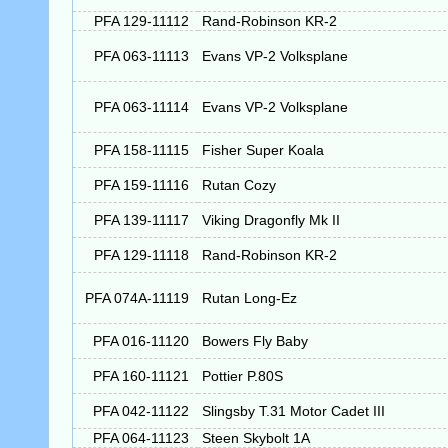
PFA 129-11112
Rand-Robinson KR-2
PFA 063-11113
Evans VP-2 Volksplane
PFA 063-11114
Evans VP-2 Volksplane
PFA 158-11115
Fisher Super Koala
PFA 159-11116
Rutan Cozy
PFA 139-11117
Viking Dragonfly Mk II
PFA 129-11118
Rand-Robinson KR-2
PFA 074A-11119
Rutan Long-Ez
PFA 016-11120
Bowers Fly Baby
PFA 160-11121
Pottier P.80S
PFA 042-11122
Slingsby T.31 Motor Cadet III
PFA 064-11123
Steen Skybolt 1A