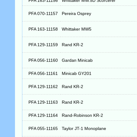
PFA 163-11156
Whittaker MW.5D Scorcerer
PFA 070-11157
Pereira Osprey
PFA 163-11158
Whittaker MW5
PFA 129-11159
Rand KR-2
PFA 056-11160
Gardan Minicab
PFA 056-11161
Minicab GY201
PFA 129-11162
Rand KR-2
PFA 129-11163
Rand KR-2
PFA 129-11164
Rand-Robinson KR-2
PFA 055-11165
Taylor JT-1 Monoplane