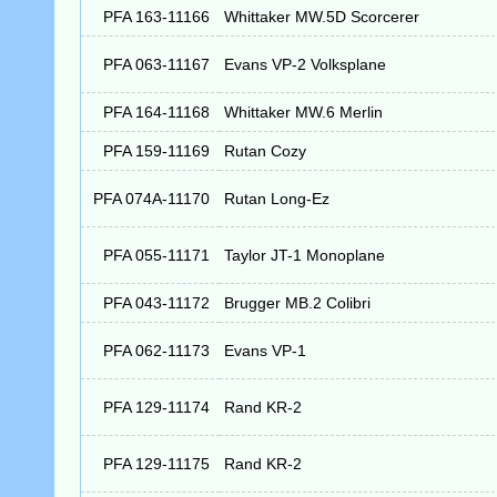
PFA 163-11166
Whittaker MW.5D Scorcerer
PFA 063-11167
Evans VP-2 Volksplane
PFA 164-11168
Whittaker MW.6 Merlin
PFA 159-11169
Rutan Cozy
PFA 074A-11170
Rutan Long-Ez
PFA 055-11171
Taylor JT-1 Monoplane
PFA 043-11172
Brugger MB.2 Colibri
PFA 062-11173
Evans VP-1
PFA 129-11174
Rand KR-2
PFA 129-11175
Rand KR-2