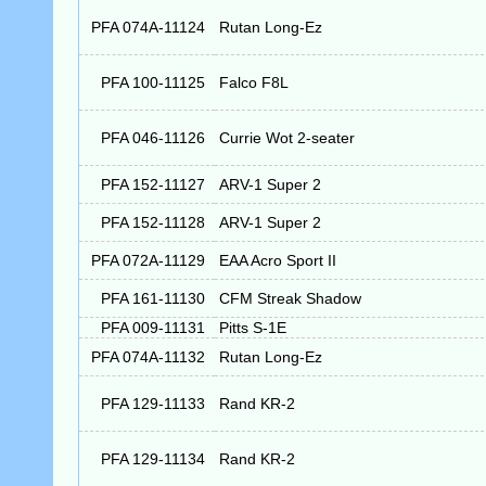
PFA 074A-11124
Rutan Long-Ez
PFA 100-11125
Falco F8L
PFA 046-11126
Currie Wot 2-seater
PFA 152-11127
ARV-1 Super 2
PFA 152-11128
ARV-1 Super 2
PFA 072A-11129
EAA Acro Sport II
PFA 161-11130
CFM Streak Shadow
PFA 009-11131
Pitts S-1E
PFA 074A-11132
Rutan Long-Ez
PFA 129-11133
Rand KR-2
PFA 129-11134
Rand KR-2