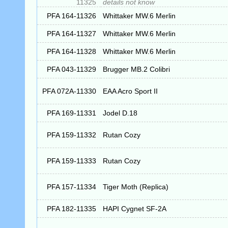
11325
details not know
PFA 164-11326
Whittaker MW.6 Merlin
PFA 164-11327
Whittaker MW.6 Merlin
PFA 164-11328
Whittaker MW.6 Merlin
PFA 043-11329
Brugger MB.2 Colibri
PFA 072A-11330
EAA Acro Sport II
PFA 169-11331
Jodel D.18
PFA 159-11332
Rutan Cozy
PFA 159-11333
Rutan Cozy
PFA 157-11334
Tiger Moth (Replica)
PFA 182-11335
HAPI Cygnet SF-2A