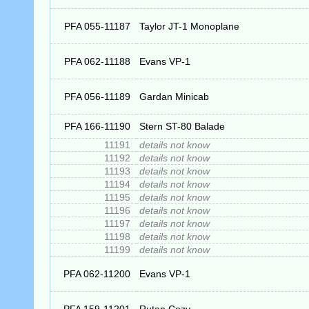
PFA 055-11187
Taylor JT-1 Monoplane
PFA 062-11188
Evans VP-1
PFA 056-11189
Gardan Minicab
PFA 166-11190
Stern ST-80 Balade
11191
details not know
11192
details not know
11193
details not know
11194
details not know
11195
details not know
11196
details not know
11197
details not know
11198
details not know
11199
details not know
PFA 062-11200
Evans VP-1